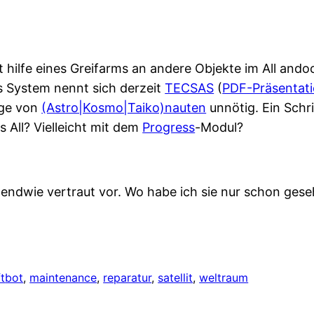
it hilfe eines Greifarms an andere Objekte im All ando
s System nennt sich derzeit
TECSAS
(
PDF-Präsentat
nge von
(Astro|Kosmo|Taiko)nauten
unnötig. Ein Schr
s All? Vielleicht mit dem
Progress
-Modul?
endwie vertraut vor. Wo habe ich sie nur schon ges
t
bot
, 
maintenance
, 
reparatur
, 
satellit
, 
weltraum