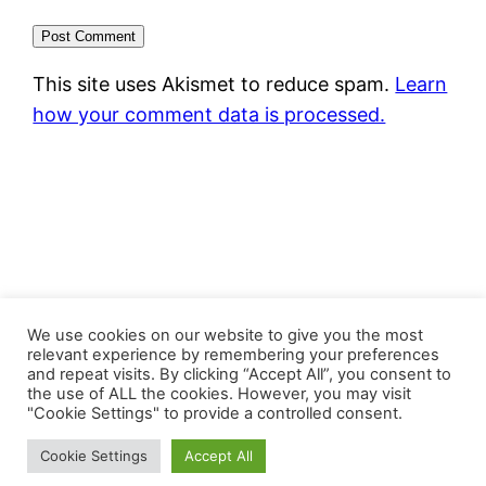
This site uses Akismet to reduce spam.
Learn
how your comment data is processed.
FastJacks Paralleluniversum
We use cookies on our website to give you the most
relevant experience by remembering your preferences
and repeat visits. By clicking “Accept All”, you consent to
Proudly powered by
WordPress
the use of ALL the cookies. However, you may visit
"Cookie Settings" to provide a controlled consent.
Cookie Settings
Accept All