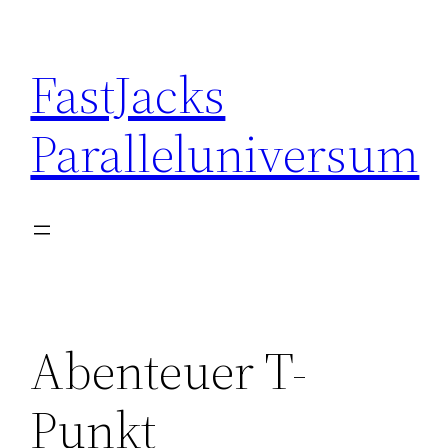
Skip
to
FastJacks
content
Paralleluniversum
Abenteuer T-
Punkt