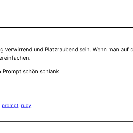
nig verwirrend und Platzraubend sein. Wenn man auf 
ereinfachen.
 Prompt schön schlank.
, 
prompt
, 
ruby