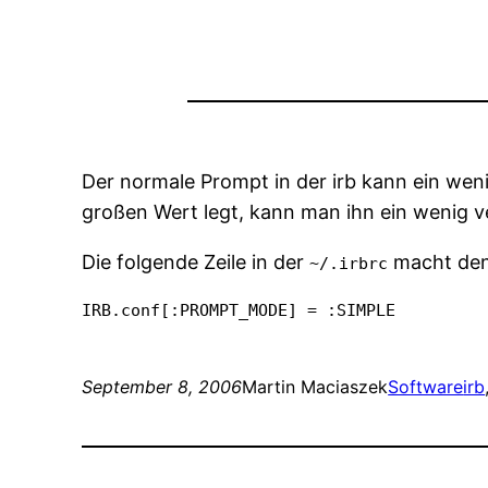
Der normale Prompt in der irb kann ein we
großen Wert legt, kann man ihn ein wenig v
Die folgende Zeile in der
macht den
~/.irbrc
IRB.conf[:PROMPT_MODE] = :SIMPLE
September 8, 2006
Martin Maciaszek
Software
irb