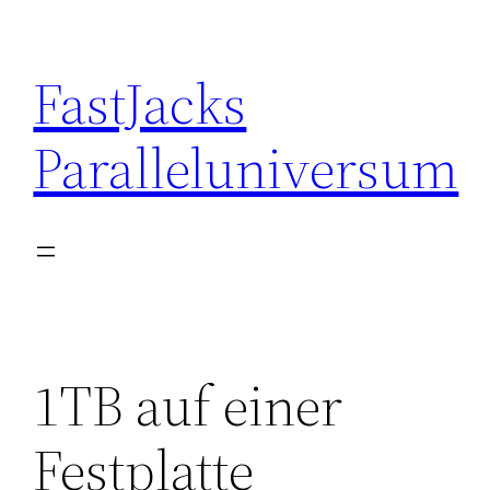
Skip
to
FastJacks
content
Paralleluniversum
1TB auf einer
Festplatte