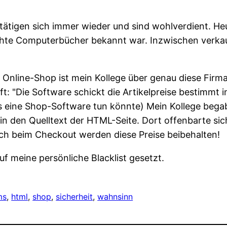
ätigen sich immer wieder und sind wohlverdient. Heu
echte Computerbücher bekannt war. Inzwischen verkau
 Online-Shop ist mein Kollege über genau diese Firma
ft:
Die Software schickt die Artikelpreise bestimmt
 eine Shop-Software tun könnte) Mein Kollege bega
k in den Quelltext der HTML-Seite. Dort offenbarte 
ch beim Checkout werden diese Preise beibehalten!
uf meine persönliche Blacklist gesetzt.
ms
, 
html
, 
shop
, 
sicherheit
, 
wahnsinn