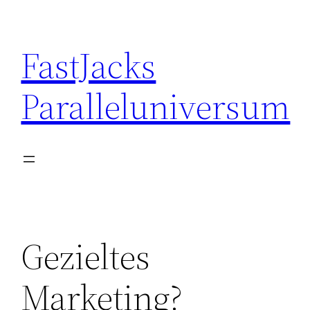
Skip
to
FastJacks
content
Paralleluniversum
Gezieltes
Marketing?