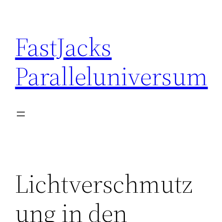
Skip
to
FastJacks
content
Paralleluniversum
Lichtverschmutz
ung in den