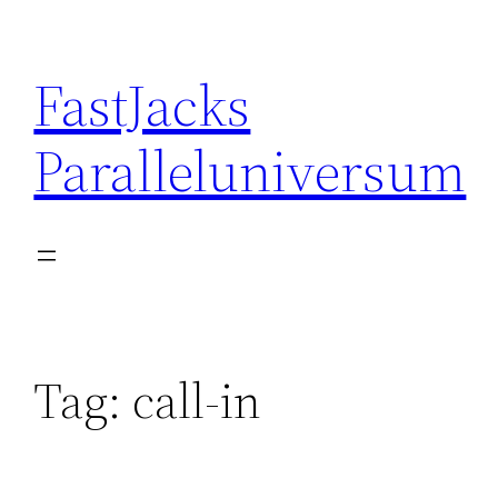
Skip
to
FastJacks
content
Paralleluniversum
Tag:
call-in