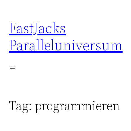
Skip
to
FastJacks
content
Paralleluniversum
Tag:
programmieren