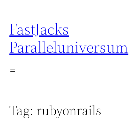
Skip
to
FastJacks
content
Paralleluniversum
Tag:
rubyonrails