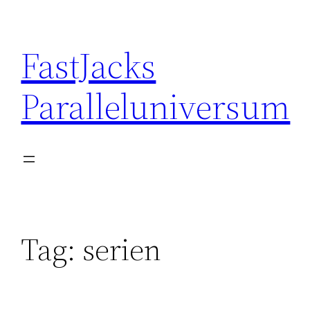
Skip
to
FastJacks
content
Paralleluniversum
Tag:
serien