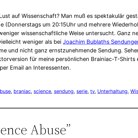
ust auf Wissenschaft? Man muß es spektakulär gest
he (Donnerstags um 20:15Uhr und mehrere Wiederho
 weniger wissenschaftliche Weise untersucht. Ganz
ielleicht weniger als bei
Joachim Bublaths Sendunge
tsame und nicht ganz ernstzunehmende Sendung. Sehe
ektorversion für meine persönlichen Brainiac-T-Shirts
per Email an Interessenten.
buse
, 
braniac
, 
science
, 
sendung
, 
serie
, 
tv
, 
Unterhaltung
, 
Wi
ience Abuse”