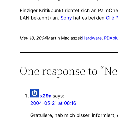
Einziger Kritikpunkt richtet sich an PalmOn
LAN bekannt) an.
Sony
hat es bei den
Clié 
May 18, 2004
Martin Maciaszek
Hardware
, 
PDA
bl
One response to “Ne
x29a
says:
2004-05-21 at 08:16
Gratuliere, hab mich bisserl informiert