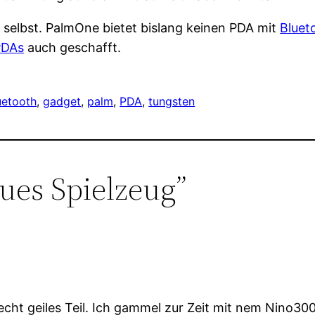
e selbst. PalmOne bietet bislang keinen PDA mit
Bluet
PDAs
auch geschafft.
uetooth
, 
gadget
, 
palm
, 
PDA
, 
tungsten
ues Spielzeug”
, echt geiles Teil. Ich gammel zur Zeit mit nem Nino30