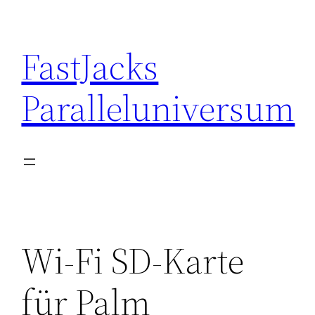
Skip
to
FastJacks
content
Paralleluniversum
Wi-Fi SD-Karte
für Palm