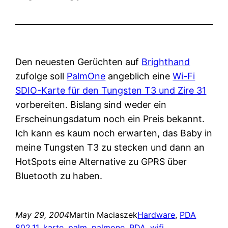
Den neuesten Gerüchten auf
Brighthand
zufolge soll
PalmOne
angeblich eine
Wi-Fi
SDIO-Karte für den Tungsten T3 und Zire 31
vorbereiten. Bislang sind weder ein
Erscheinungsdatum noch ein Preis bekannt.
Ich kann es kaum noch erwarten, das Baby in
meine Tungsten T3 zu stecken und dann an
HotSpots eine Alternative zu GPRS über
Bluetooth zu haben.
May 29, 2004
Martin Maciaszek
Hardware
, 
PDA
802.11
, 
karte
, 
palm
, 
palmone
, 
PDA
, 
wifi