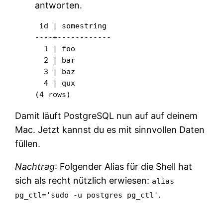
antworten.
 id | somestring

----+------------

  1 | foo

  2 | bar

  3 | baz

  4 | qux

(4 rows)
Damit läuft PostgreSQL nun auf auf deinem
Mac. Jetzt kannst du es mit sinnvollen Daten
füllen.
Nachtrag
: Folgender Alias für die Shell hat
sich als recht nützlich erwiesen:
alias
.
pg_ctl='sudo -u postgres pg_ctl'