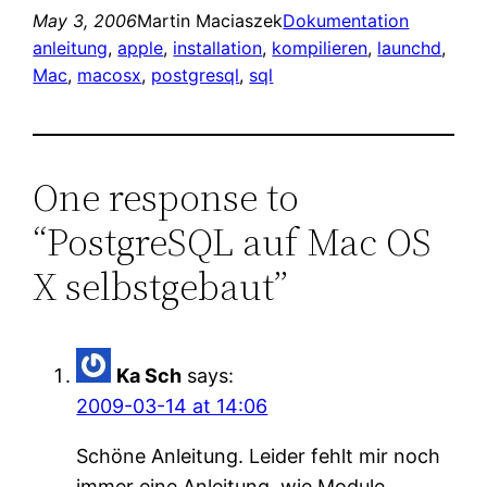
May 3, 2006
Martin Maciaszek
Dokumentation
anleitung
, 
apple
, 
installation
, 
kompilieren
, 
launchd
, 
Mac
, 
macosx
, 
postgresql
, 
sql
One response to
“PostgreSQL auf Mac OS
X selbstgebaut”
Ka Sch
says:
2009-03-14 at 14:06
Schöne Anleitung. Leider fehlt mir noch
immer eine Anleitung, wie Module