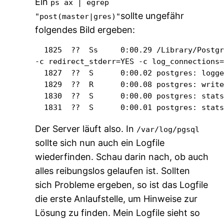
Ein
ps ax | egrep
sollte ungefähr
"post(master|gres)"
folgendes Bild ergeben:
  1825  ??  Ss     0:00.29 /Library/Postgr
-c redirect_stderr=YES -c log_connections=
  1827  ??  S      0:00.02 postgres: logge
  1829  ??  R      0:00.08 postgres: write
  1830  ??  S      0:00.00 postgres: stats
  1831  ??  S      0:00.01 postgres: stat
Der Server läuft also. In
/var/log/pgsql
sollte sich nun auch ein Logfile
wiederfinden. Schau darin nach, ob auch
alles reibungslos gelaufen ist. Sollten
sich Probleme ergeben, so ist das Logfile
die erste Anlaufstelle, um Hinweise zur
Lösung zu finden. Mein Logfile sieht so