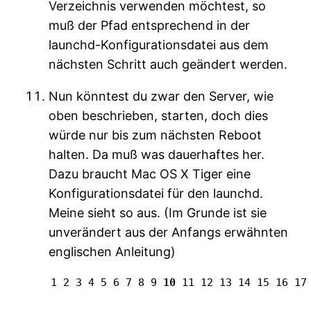
Verzeichnis verwenden möchtest, so
muß der Pfad entsprechend in der
launchd-Konfigurationsdatei aus dem
nächsten Schritt auch geändert werden.
Nun könntest du zwar den Server, wie
oben beschrieben, starten, doch dies
würde nur bis zum nächsten Reboot
halten. Da muß was dauerhaftes her.
Dazu braucht Mac OS X Tiger eine
Konfigurationsdatei für den launchd.
Meine sieht so aus. (Im Grunde ist sie
unverändert aus der Anfangs erwähnten
englischen Anleitung)
1
2
3
4
5
6
7
8
9
10
11
12
13
14
15
16
17