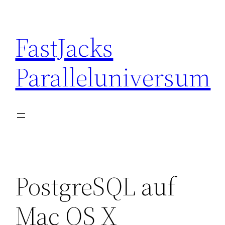
Skip
to
FastJacks
content
Paralleluniversum
PostgreSQL auf
Mac OS X