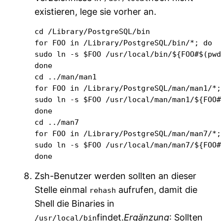
existieren, lege sie vorher an.
cd /Library/PostgreSQL/bin

for FOO in /Library/PostgreSQL/bin/*; do

sudo ln -s $FOO /usr/local/bin/${FOO#$(pwd
done

cd ../man/man1

for FOO in /Library/PostgreSQL/man/man1/*;
sudo ln -s $FOO /usr/local/man/man1/${FOO#
done

cd ../man7

for FOO in /Library/PostgreSQL/man/man7/*;
sudo ln -s $FOO /usr/local/man/man7/${FOO#
done
Zsh-Benutzer werden sollten an dieser
Stelle einmal
aufrufen, damit die
rehash
Shell die Binaries in
findet.
Ergänzung
: Sollten
/usr/local/bin