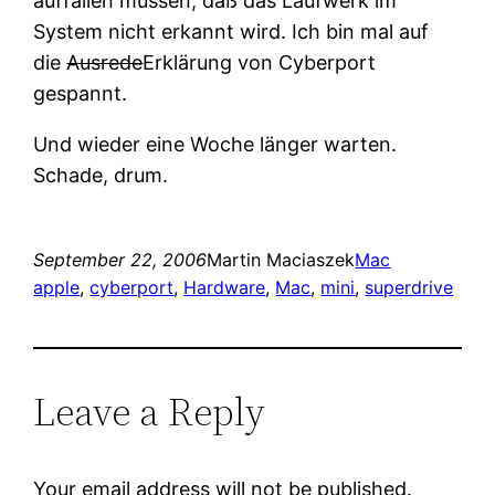
auffallen müssen, daß das Laufwerk im
System nicht erkannt wird. Ich bin mal auf
die
Ausrede
Erklärung von Cyberport
gespannt.
Und wieder eine Woche länger warten.
Schade, drum.
September 22, 2006
Martin Maciaszek
Mac
apple
, 
cyberport
, 
Hardware
, 
Mac
, 
mini
, 
superdrive
Leave a Reply
Your email address will not be published.