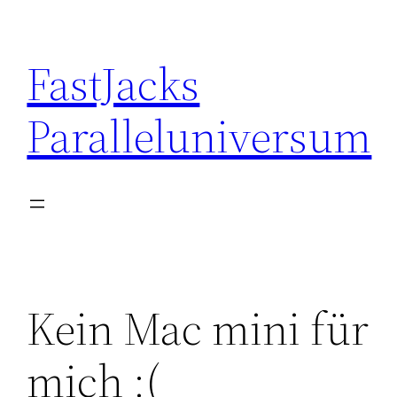
Skip
to
FastJacks
content
Paralleluniversum
Kein Mac mini für
mich :(