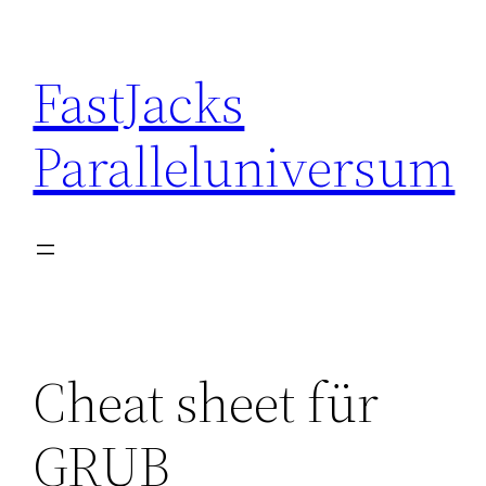
Skip
to
FastJacks
content
Paralleluniversum
Cheat sheet für
GRUB