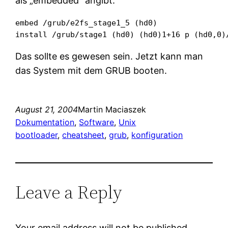
als „embedded“ angibt.
embed /grub/e2fs_stage1_5 (hd0)

install /grub/stage1 (hd0) (hd0)1+16 p (hd0,0)
Das sollte es gewesen sein. Jetzt kann man
das System mit dem GRUB booten.
August 21, 2004
Martin Maciaszek
Dokumentation
, 
Software
, 
Unix
bootloader
, 
cheatsheet
, 
grub
, 
konfiguration
Leave a Reply
Your email address will not be published.