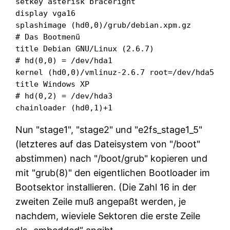
setkey asterisk braceright

display vga16

splashimage (hd0,0)/grub/debian.xpm.gz

# Das Bootmenü

title Debian GNU/Linux (2.6.7)

# hd(0,0) = /dev/hda1

kernel (hd0,0)/vmlinuz-2.6.7 root=/dev/hda5

title Windows XP

# hd(0,2) = /dev/hda3

chainloader (hd0,1)+1
Nun
stage1
,
stage2
und
e2fs_stage1_5
(letzteres auf das Dateisystem von
/boot
abstimmen) nach
/boot/grub
kopieren und
mit
grub(8)
den eigentlichen Bootloader im
Bootsektor installieren. (Die Zahl 16 in der
zweiten Zeile muß angepaßt werden, je
nachdem, wieviele Sektoren die erste Zeile