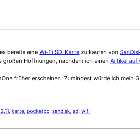
es bereits eine
Wi-Fi SD-Karte
zu kaufen von
SanDis
ne großen Hoffnungen, nachdem ich einen
Artikel auf
mOne früher erscheinen. Zumindest würde ich mein Gel
2.11
, 
karte
, 
pocketpc
, 
sandisk
, 
sd
, 
wifi