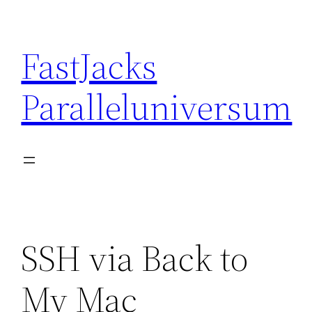
Skip
to
FastJacks
content
Paralleluniversum
SSH via Back to
My Mac