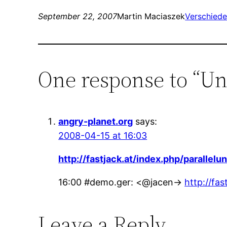
September 22, 2007
Martin Maciaszek
Verschied
One response to “Un
angry-planet.org
says:
2008-04-15 at 16:03
http://fastjack.at/index.php/paral
16:00 #demo.ger: <@jacen->
http://fa
Leave a Reply