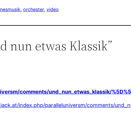
enes
musik
, 
orchester
, 
video
d nun etwas Klassik”
leluniversm/comments/und_nun_etwas_klassik/%5D%
stjack.at/index.php/paralleluniversm/comments/und_