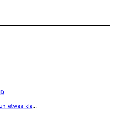
5D
nun_etwas_kla
…