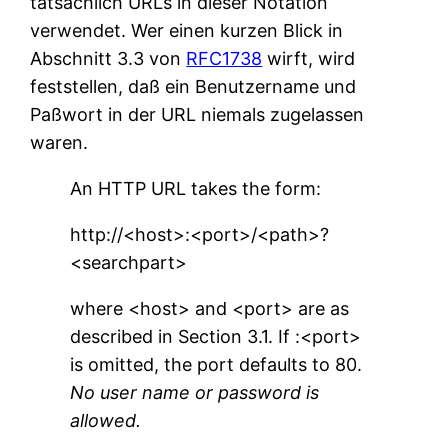
tatsächlich URLs in dieser Notation
verwendet. Wer einen kurzen Blick in
Abschnitt 3.3 von
RFC1738
wirft, wird
feststellen, daß ein Benutzername und
Paßwort in der URL niemals zugelassen
waren.
An HTTP URL takes the form:
http://<host>:<port>/<path>?
<searchpart>
where <host> and <port> are as
described in Section 3.1. If :<port>
is omitted, the port defaults to 80.
No user name or password is
allowed.