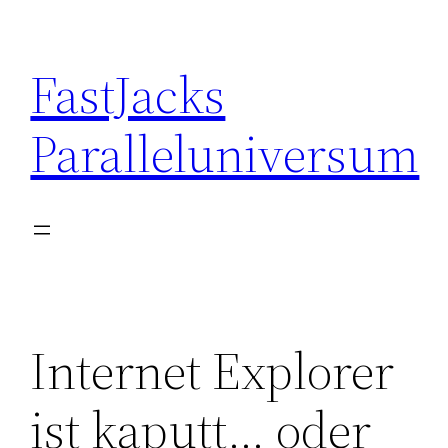
Skip
to
FastJacks
content
Paralleluniversum
Internet Explorer
ist kaputt… oder