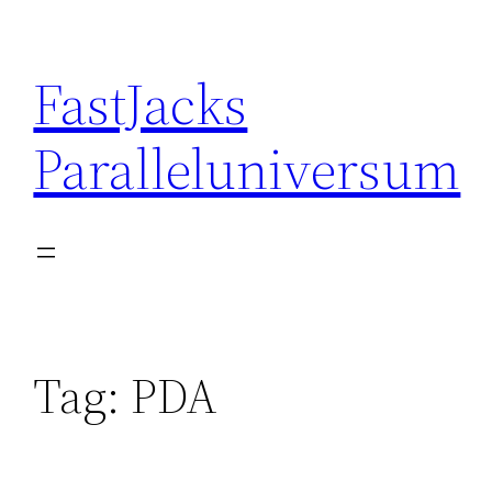
Skip
to
FastJacks
content
Paralleluniversum
Tag:
PDA