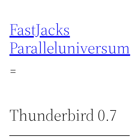
Skip
to
FastJacks
content
Paralleluniversum
Thunderbird 0.7