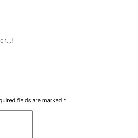
hen…!
quired fields are marked
*