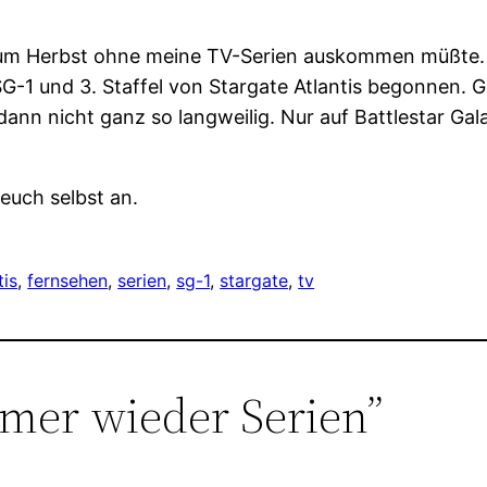
 zum Herbst ohne meine TV-Serien auskommen müßte.
SG-1 und 3. Staffel von Stargate Atlantis begonnen. 
dann nicht ganz so langweilig. Nur auf Battlestar Ga
 euch selbst an.
tis
, 
fernsehen
, 
serien
, 
sg-1
, 
stargate
, 
tv
mer wieder Serien”