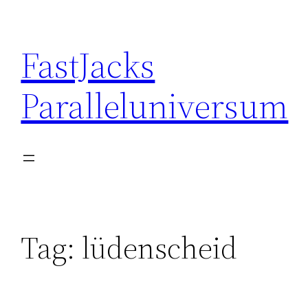
Skip
to
FastJacks
content
Paralleluniversum
Tag:
lüdenscheid