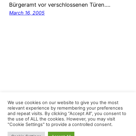
Bürgeramt vor verschlossenen Türen.…
March 16, 2005
FastJacks Paralleluniversum
We use cookies on our website to give you the most
relevant experience by remembering your preferences
and repeat visits. By clicking “Accept All”, you consent to
Proudly powered by
WordPress
the use of ALL the cookies. However, you may visit
"Cookie Settings" to provide a controlled consent.