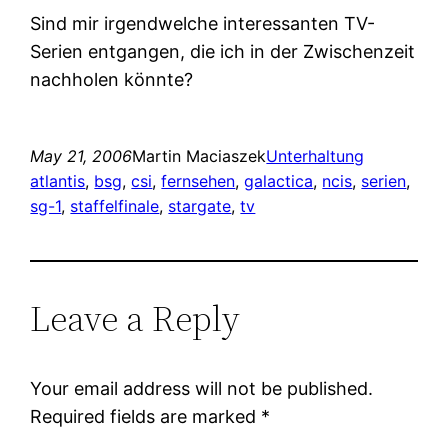
Sind mir irgendwelche interessanten TV-
Serien entgangen, die ich in der Zwischenzeit
nachholen könnte?
May 21, 2006
Martin Maciaszek
Unterhaltung
atlantis
, 
bsg
, 
csi
, 
fernsehen
, 
galactica
, 
ncis
, 
serien
, 
sg-1
, 
staffelfinale
, 
stargate
, 
tv
Leave a Reply
Your email address will not be published.
Required fields are marked
*