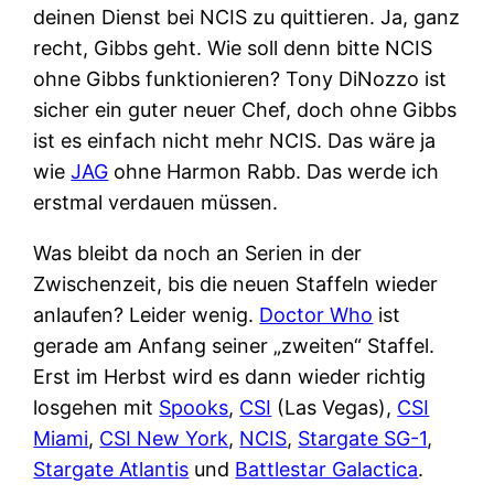
deinen Dienst bei NCIS zu quittieren. Ja, ganz
recht, Gibbs geht. Wie soll denn bitte NCIS
ohne Gibbs funktionieren? Tony DiNozzo ist
sicher ein guter neuer Chef, doch ohne Gibbs
ist es einfach nicht mehr NCIS. Das wäre ja
wie
JAG
ohne Harmon Rabb. Das werde ich
erstmal verdauen müssen.
Was bleibt da noch an Serien in der
Zwischenzeit, bis die neuen Staffeln wieder
anlaufen? Leider wenig.
Doctor Who
ist
gerade am Anfang seiner „zweiten“ Staffel.
Erst im Herbst wird es dann wieder richtig
losgehen mit
Spooks
,
CSI
(Las Vegas),
CSI
Miami
,
CSI New York
,
NCIS
,
Stargate SG-1
,
Stargate Atlantis
und
Battlestar Galactica
.