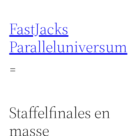
Skip
to
FastJacks
content
Paralleluniversum
Staffelfinales en
masse